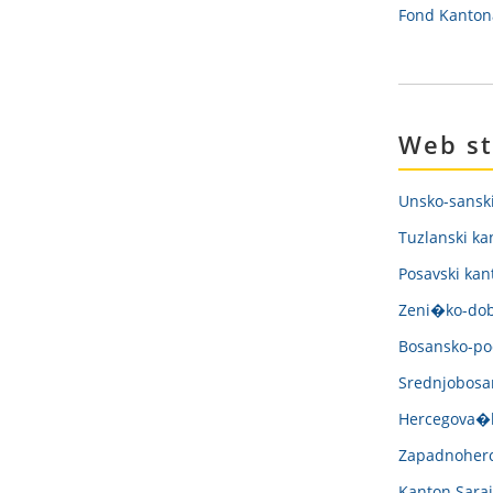
Fond Kantona
Web st
Unsko-sansk
Tuzlanski ka
Posavski kan
Zeni�ko-dob
Bosansko-pod
Srednjobosa
Hercegova�k
Zapadnoherc
Kanton Sara