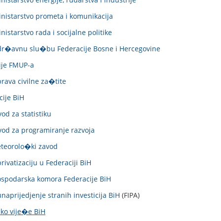
nistarstvo prometa i komunikacija
istarstvo rada i socijalne politike
 dr�avnu slu�bu Federacije Bosne i Hercegovine
ije FMUP-a
rava civilne za�tite
cije BiH
od za statistiku
vod za programiranje razvoja
eteorolo�ki zavod
rivatizaciju u Federaciji BiH
ospodarska komora Federacije BiH
naprijedjenje stranih investicija BiH
(FIPA)
ko vije�e BiH