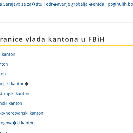
 Sarajevo za za�titu i odr�avanje grobalja �ehida i poginulih b
ranice vlada kantona u FBiH
i kanton
nton
ton
ojski kanton
�
rinjski kanton
nski kanton
o-neretvanski kanton
egova�ki kanton
jevo