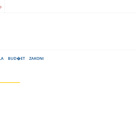
o
LA
BUD�ET
ZAKONI