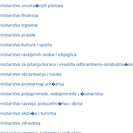
nistarstvo unutra�njih poslova
nistarstvo finansija
nistarstvo trgovine
nistarstvo pravde
nistarstvo kulture i sporta
istarstvo raseljenih osoba i izbjeglica
nistarstvo za pitanja boraca i invalida odbrambeno-oslobodila�ko
nistarstvo obrazovanja i nauke
inistarstvo prostornog ure�enja
nistarstvo poljoprivrede, vodoprivrede i �umarstva
nistarstvo razvoja, poduzetni�tva i obrta
nistarstvo okoli�a i turizma
nistarstvo zdravstva
istarstvo energije, rudarstva i industrije