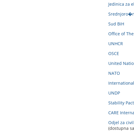
Jedinica za 
Srednjoro�na
Sud BiH
Office of Th
UNHCR
OSCE
United Nati
NATO
Internationa
UNDP
Stability Pa
CARE Interna
Odjel za civ
(dostupna sa