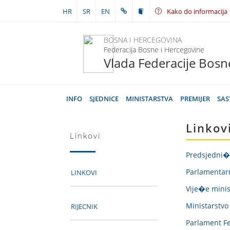
HR
SR
EN
Kako do informacija
BOSNA I HERCEGOVINA
Federacija Bosne i Hercegovine
Vlada Federacije Bosn
INFO
SJEDNICE
MINISTARSTVA
PREMIJER
SAS
Linkov
Linkovi
Predsjedni�
Parlamentar
LINKOVI
Vije�e minis
Ministarstvo
RIJECNIK
Parlament Fe