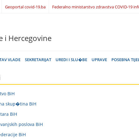
Geoportal covid-19.ba
Federalno ministarstvo zdravstva COVID-19 inf
e i Hercegovine
TAV VLADE
SEKRETARIJAT
UREDI I SLU�BE
UPRAVE
POSEBNA TIJE
i
tvo BiH
na skup�tina BiH
tara BiH
 vanjskih poslova BiH
deracije BiH