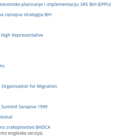
ekonomsko planiranje i implementaciju SRS BiH (EPPU)
 razvojna strategija BiH
e High Representative
ons
l Organization for Migration
ct Summit Sarajevo 1999
tional
ilno zrakoplovstvo BHDCA
mo engleska verzija)