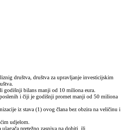
liznig društva, društva za upravljanje investicijskim
uštva.
ili godišnji bilans manji od 10 miliona eura.
poslenih i čiji je godišnji promet manji od 50 miliona
anizacije iz stava (1) ovog
člana bez obzira na veličinu i
jućim udjelom.
a ulaga
ča pretežno zasniva na dobiti ili