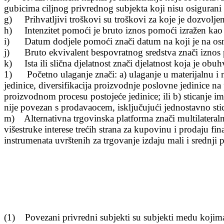
gubicima ciljnog privrednog subjekta koji nisu
osigurani 
g) Prihvatljivi tro
škovi su troškovi za koje je dozvolje
h) Intenzitet pomo
ći je bruto iznos pomoći izražen kao 
i) Datum dodjele pomo
ći znači datum na koji je na 
j) Bruto ekvivalent bespovratnog sredstva zna
či iznos
k) Ista ili sli
čna djelatnost znači djelatnost koja je obu
1) Po
četno ulaganje znači: a) ulaganje u materijalnu 
jedinice, diversifikacija proizvodnje poslovne jedinice n
proizvodnom procesu postojeće jedinice; ili b) sticanje imo
nije povezan s prodavaocem, isključujući jednostavno sti
m) Alternativna trgovinska platforma zna
či multilateral
višestruke interese trećih strana za kupovinu i prodaju fin
instrumenata uvrštenih za trgovanje izdaju mali i srednji 
(1) Povezani privredni subjekti su subjekti medu kojima