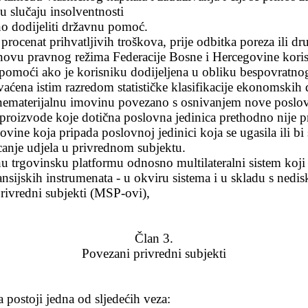
u slučaju insolventnosti
no dodijeliti državnu pomoć.
procenat prihvatljivih troškova, prije odbitka poreza ili dr
osnovu pravnog režima Federacije Bosne i Hercegovine kor
 pomoći ako je korisniku dodijeljena u obliku bespovratnog
hvaćena istim razredom statističke klasifikacije ekonomski
i nematerijalnu imovinu povezano s osnivanjem nove poslovn
a proizvode koje dotična poslovna jedinica prethodno nije 
vine koja pripada poslovnoj jedinici koja se ugasila ili bi s
canje udjela u privrednom subjektu.
nu trgovinsku platformu odnosno multilateralni sistem koji v
ansijskih instrumenata - u okviru sistema i u skladu s nedis
privredni subjekti (MSP-ovi),
Član 3.
Povezani privredni subjekti
 postoji jedna od sljede
ćih veza: