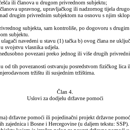
češća ili članova u drugom privrednom subjektu;
 članova upravnog, upravljačkog ili nadzornog tijela drugo
j nad drugim privrednim subjektom na osnovu s njim sklopl
rivrednog subjekta, sam kontroliše, po dogovoru s drugim v
dnom subjektu.
se ulagači navedeni u stavu (1) tačka b) ovog člana ne uklju
u svojstvu vlasnika udjela.
me
đusobno povezani preko jednog ili više drugih privredni
nu od tih povezanosti ostvaruju posredstvom fizi
čkog lica i
 mjerodavnom tržištu ili susjednim tržištima.
Član 4.
Uslovi za dodjelu državne pomoći
a) državne pomoći ili pojedinačni projekt državne pomoći 
ih zajednica i Bosne i Hercegovine (u daljem tekstu: SSP).