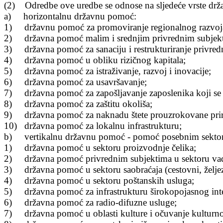
(2) Odredbe ove uredbe se odnose na sljede
će vrste dr
a) horizontalnu državnu pomoć:
1) dr
žavnu pomoć za promoviranje regionalnog razvoj
2) dr
žavna pomoć malim i srednjim privrednim subjek
3) dr
žavna pomoć za sanaciju i restrukturiranje privre
4) dr
žavna pomoć u obliku rizičnog kapitala;
5) dr
žavna pomoć za istraživanje, razvoj i inovacije;
6) dr
žavna pomoć za usavršavanje;
7) dr
žavna pomoć za zapošljavanje zaposlenika koji se t
8) dr
žavna pomoć za zaštitu okoliša;
9) dr
žavna pomoć za naknadu štete prouzrokovane pri
10) dr
žavna pomoć za lokalnu infrastrukturu;
b) vertikalnu dr
žavnu pomoć - pomoć posebnim sekto
1) dr
žavna pomoć u sektoru proizvodnje čelika;
2) državna pomoć privrednim subjektima u sektoru vađ
3) dr
žavna pomoć u sektoru saobraćaja (cestovni, željez
4) dr
žavna pomoć u sektoru poštanskih usluga;
5) dr
žavna pomoć za infrastrukturu širokopojasnog int
6) dr
žavna pomoć za radio-difuzne usluge;
7) dr
žavna pomoć u oblasti kulture i očuvanje kulturno