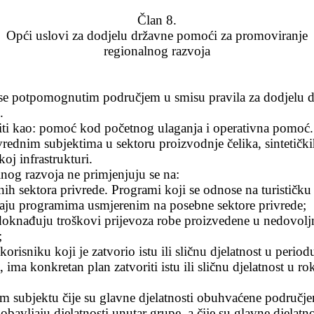
Član 8.
Opći uslovi za dodjelu državne pomoći za promoviranje
regionalnog razvoja
e se potpomognutim područjem u smisu pravila za dodjelu
d
.
liti kao: pomoć kod početnog ulaganja i operativna pomoć.
ivrednim subjektima u sektoru proizvodnje čelika, sintetički
oj infrastrukturi.
nog razvoja ne primjenjuju se na:
ih sektora privrede. Programi koji se odnose na turističku d
atraju programima usmjerenim na posebne sektore privrede;
doknađuju troškovi prijevoza robe proizvedene u nedovoljn
;
risniku koji je zatvorio istu ili sličnu djelatnost u perio
, ima konkretan plan zatvoriti istu ili sličnu djelatnost u
m subjektu čije su glavne djelatnosti obuhvaćene područjem 
obavljaju djelatnosti unutar grupe, a čije su glavne djela