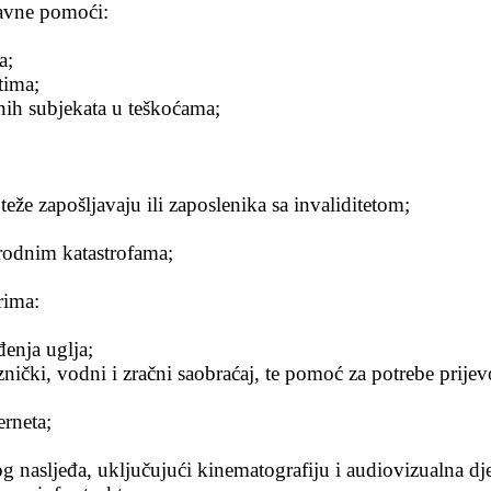
žavne pomoći:
a;
tima;
dnih subjekata u teškoćama;
eže zapošljavaju ili zaposlenika sa invaliditetom;
rodnim katastrofama;
rima:
enja uglja;
nički, vodni i zračni saobraćaj, te pomoć za potrebe prijev
erneta;
g nasljeđa, uključujući kinematografiju i audiovizualna dje