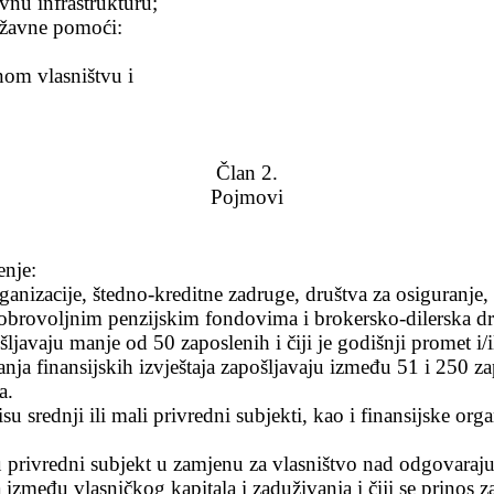
vnu infrastrukturu;
ržavne pomoći:
om vlasništvu i
Član 2.
Pojmovi
enje:
ganizacije,
štedno-kreditne zadruge, društva za osiguranje, 
brovoljnim penzijskim fondovima i brokersko-dilerska dr
šljavaju manje od 50 zaposlenih i čiji je godišnji promet i/
nja finansijskih izvje
štaja zapošljavaju između 51 i 250 za
a.
u srednji ili mali privredni subjekti, kao i finansijske org
e u privredni subjekt u zamjenu za vlasništvo nad odgovara
a
izme
đu vlasničkog kapitala i zaduživanja i čiji se
prinos z