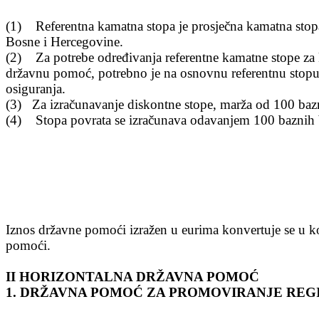
(1) Referentna kamatna stopa je prosje
čna kamatna stop
Bosne i Hercegovine.
(2) Za potrebe odre
đivanja referentne kamatne stope za
državnu pomoć, potrebno je na osnovnu referentnu stopu 
osiguranja.
(3) Za izra
čunavanje diskontne stope, marža od 100 baz
(4) Stopa povrata se izra
čunava odavanjem 100 baznih 
Iznos dr
žavne pomoći izražen u eurima konvertuje se u 
pomoći.
II HORIZONTALNA DR
ŽAVNA POMOĆ
1. DRŽAVNA POMOĆ ZA PROMOVIRANJE RE