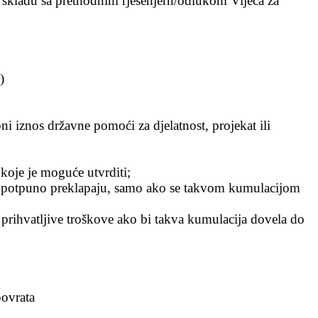
 skladu sa prethodnim rješenjern/odlukom Vijeća za
)
ni iznos državne pomoći za djelatnost, projekat ili
koje je moguće utvrditi;
ili potpuno preklapaju, samo ako se takvom kumulacijom
rihvatljive troškove ako bi takva kumulacija dovela do
povrata