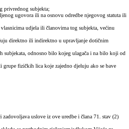
g privrednog subjekta;
jenog ugovora ili na osnovu odredbe njegovog statuta ili
lasnicima udjela ili članovima tog subjekta, većinu
čuju direktno ili indirektno u upravljanje dotičnim
h subjekata, odnosno bilo kojeg ulagača i na bilo koji od
li grupe fizičkih lica koje zajedno djeluju ako se bave
zadovoljava uslove iz ove uredbe i člana 71. stav (2)