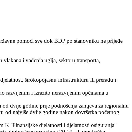
r
žavne pomoći sve dok BDP po stanovniku ne prijeđe
h vlakana i vađenja uglja, sektoru transporta,
jelatnost, širokopojasnu infrastrukturu ili preradu i
o razvijenim i izrazito nerazvijenim općinama u
du od dvije godine prije podnošenja zahtjeva za regionalnu
 roku od najviše dvije godine nakon dovršetka početnog
K ''Finansijske djelatnosti i djelatnosti osiguranja"
tnosti obuhvaćene razredima 70.10. "Upravljačke