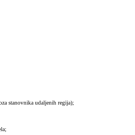
oza stanovnika udaljenih regija);
la;