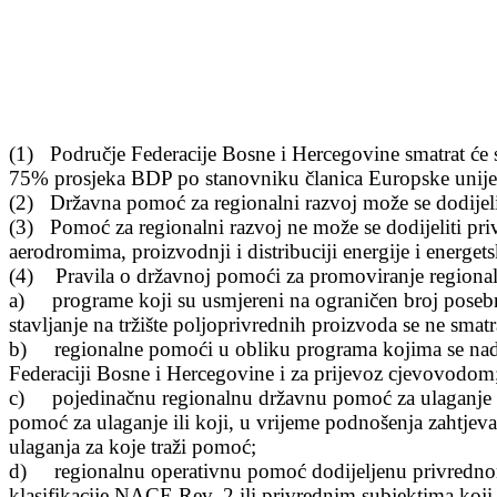
(1) Podru
čje Federacije Bosne i Hercegovine smatrat ć
75% prosjeka BDP po stanovniku članica Europske unije
(2) Dr
žavna pomoć za regionalni razvoj može se dodije
(3) Pomo
ć za regionalni razvoj ne može se dodijeliti pr
aerodromima, proizvodnji i distribuciji energije i energetsk
(4) Pravila o dr
žavnoj pomoći za promoviranje regional
a) programe koji su usmjereni na ograni
čen broj posebn
stavljanje na tržište poljoprivrednih proizvoda se ne sm
b) regionalne pomo
ći u obliku programa kojima se na
Federaciji Bosne i Hercegovine i za prijevoz cjevovodom
c) pojedina
čnu regionalnu državnu pomoć za ulaganje ko
pomoć za ulaganje ili koji, u vrijeme podnošenja zahtjeva
ulaganja za koje traži pomoć;
d) regionalnu operativnu pomo
ć dodijeljenu privredno
klasifikacije NACE Rev. 2 ili privrednim subjektima koji 