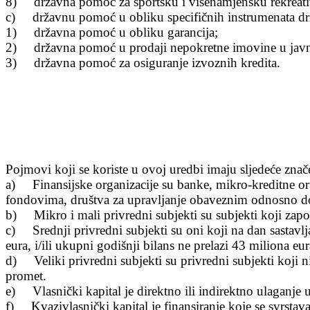
8) dr
žavna pomoć za sportsku i višenamjensku rekreati
c) dr
žavnu pomoć u obliku specifičnih instrumenata d
1) dr
žavna pomoć u obliku garancija;
2) dr
žavna pomoć u prodaji nepokretne imovine u javn
3) dr
žavna pomoć za osiguranje izvoznih kredita.
Pojmovi koji se koriste u ovoj uredbi imaju sljede
će znač
a) Finansijske organizacije su banke, mikro-kreditne or
fondovima, društva za upravljanje obaveznim odnosno do
b) Mikro i mali privredni subjekti su subjekti koji zapo
c) Srednji privredni subjekti su oni koji na dan sastavlja
eura, i/ili ukupni godišnji bilans ne prelazi 43 miliona eur
d) Veliki privredni subjekti su privredni subjekti koji nis
promet.
e) Vlasni
čki kapital je direktno ili indirektno ulaganj
f) Kvazivlasni
čki kapital je finansiranje koje se svrstav