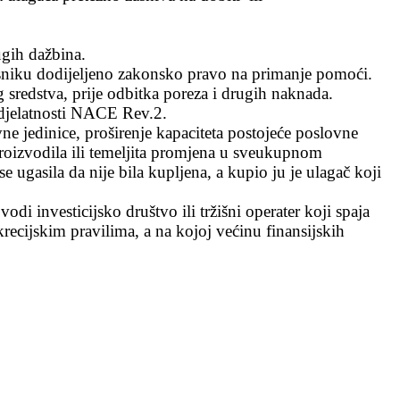
ugih dažbina.
isniku dodijeljeno zakonsko pravo na primanje pomoći.
 sredstva, prije odbitka poreza i drugih naknada.
h djelatnosti NACE Rev.2.
e jedinice, proširenje kapaciteta postojeće poslovne
proizvodila ili temeljita promjena u sveukupnom
e ugasila da nije bila kupljena, a kupio ju je ulagač koji
odi investicijsko društvo ili tržišni operater koji spaja
krecijskim pravilima, a na kojoj većinu finansijskih