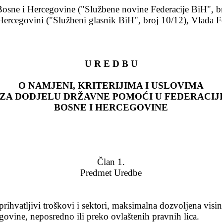
Bosne i Hercegovine ("Službene novine Federacije BiH", br.
rcegovini ("Službeni glasnik BiH", broj 10/12), Vlada Fed
U R E D B U
O NAMJENI, KRITERIJIMA I USLOVIMA
ZA DODJELU DR
ŽAVNE POMOĆI U FEDERACIJ
BOSNE I HERCEGOVINE
Član 1.
Predmet Uredbe
ihvatljivi troškovi i sektori, maksimalna dozvoljena visina
ovine, neposredno ili preko ovlaštenih pravnih lica.