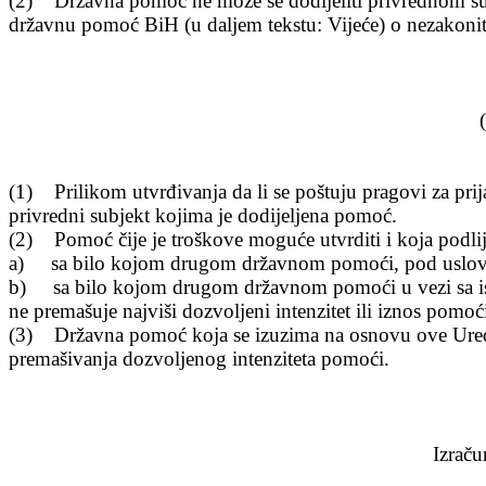
(2) Dr
žavna pomoć ne može se dodijeliti privrednom su
državnu pomoć BiH (u daljem tekstu: Vijeće) o nezakonit
(1) Prilikom utvr
đivanja da li se poštuju pragovi za pri
privredni subjekt kojima je dodijeljena pomoć.
(2) Pomo
ć čije je troškove moguće utvrditi i koja podl
a) sa bilo kojom drugom dr
žavnom pomoći, pod uslovom
b) sa bilo kojom drugom dr
žavnom pomoći u vezi sa is
ne premašuje najviši dozvoljeni intenzitet ili iznos pomoć
(3) Dr
žavna pomoć koja se izuzima na osnovu ove Uredb
premašivanja dozvoljenog intenziteta pomoći.
Izra
ču