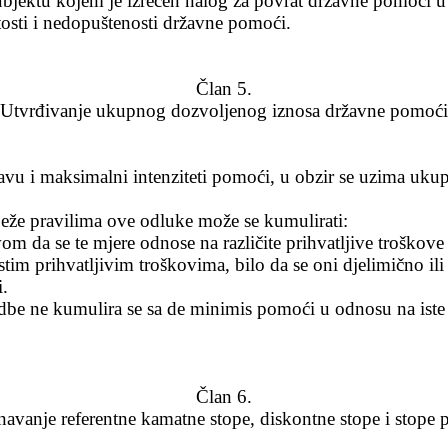
bjektu kojem je izrečen nalog za povrat državne pomoći u
osti i nedopuštenosti državne pomoći.
Član 5.
(Utvrđivanje ukupnog dozvoljenog iznosa državne pomoći
javu i maksimalni intenziteti pomoći, u obzir se uzima ukup
iježe pravilima ove odluke može se kumulirati:
 da se te mjere odnose na različite prihvatljive troškove 
tim prihvatljivim troškovima, bilo da se oni djelimično 
i.
e ne kumulira se sa de minimis pomoći u odnosu na iste p
Član 6.
navanje referentne kamatne stope, diskontne stope i stope 