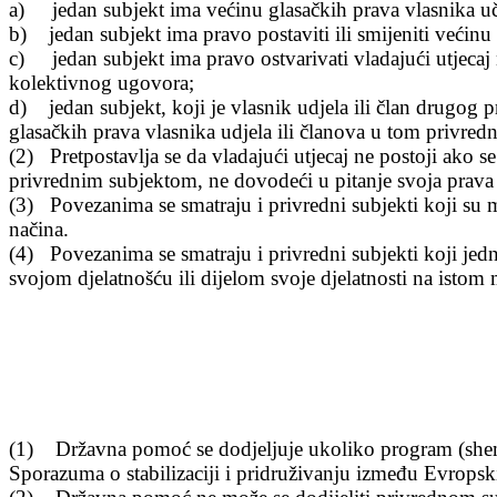
a) jedan subjekt ima ve
ćinu glasačkih prava vlasnika u
b) jedan subjekt ima pravo postaviti ili smijeniti ve
ćinu
c) jedan subjekt ima pravo ostvarivati vladaju
ći utjeca
kolektivnog ugovora;
d) jedan subjekt, koji je vlasnik udjela ili
član drugog p
glasačkih prava vlasnika udjela ili članova u tom privre
(2) Pretpostavlja se da vladaju
ći utjecaj ne postoji ako 
privrednim subjektom, ne dovodeći u pitanje svoja prava 
(3) Povezanima se smatraju i privredni subjekti koji su 
načina.
(4) Povezanima se smatraju i privredni subjekti koji jed
svojom djelatno
šću ili dijelom svoje djelatnosti na istom
(1) Dr
žavna pomoć se dodjeljuje ukoliko program (shem
Sporazuma o stabilizaciji i pridruživanju između Evropsk