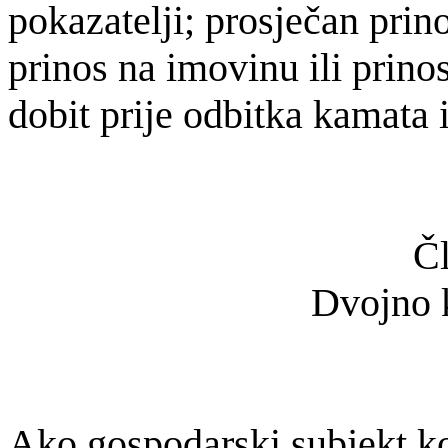
pokazatelji; prosječan prino
prinos na imovinu ili prino
dobit prije odbitka kamata 
Čl
Dvojno 
Ako gospodarski subjekt ko