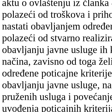
aktu o ovlaštenju iz članka
polazeći od troškova i prih
nastati obavlja­njem određe
polazeći od stvarno realizir
obavljanju javne usluge i
načina, zavisno od toga želi
određene poticajne kriterij
obavljanju javne usluge, na
pruženih usluga i povećanje
uvođenja poticajnih kriteri