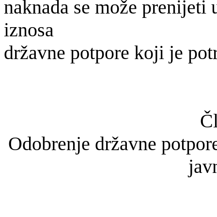
naknada
se mo
že prenijeti 
iznosa
dr
žavne potpore koji je potr
Čl
Odobrenje dr
žavne potpore
jav