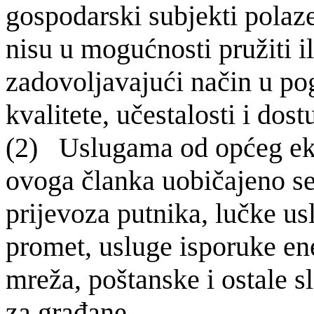
gospodarski subjekti polaze
nisu u mogućnosti pružiti il
zadovoljavajući način u pog
kvalitete, učestalosti i dost
(2) Uslugama od op
ćeg ek
ovo­ga članka uobičajeno s
prijevoza putnika, lučke us
promet, usluge isporuke ene
mreža, poštanske i ostale s
za građane.