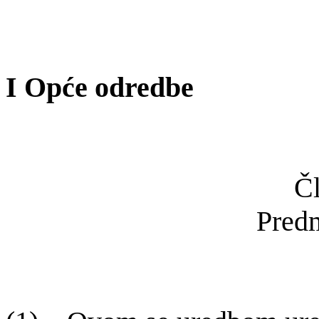
I
Op
će odredbe
Čl
Pred