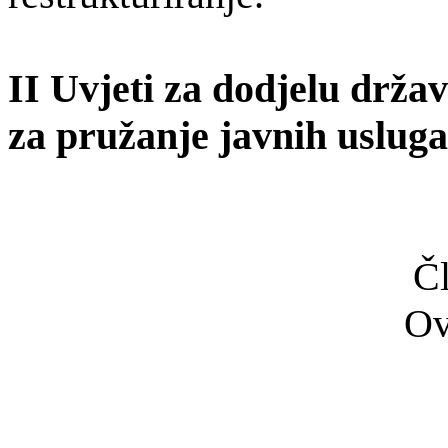
II Uvjeti za dodjelu dr
žav
za pružanje javnih usluga
Čl
Ov