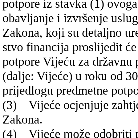
potpore iz stavka (1) ovoga
obavljanje i izvršenje uslug
Zakona, koji su detaljno u
stvo financija proslijedit 
potpore Vijeću za državnu
(dalje: Vijeće) u roku od 3
prijedlogu predmetne potpo
(3) Vije
će ocjenjuje zahtj
Zakona.
(4) Vije
će može odobriti 