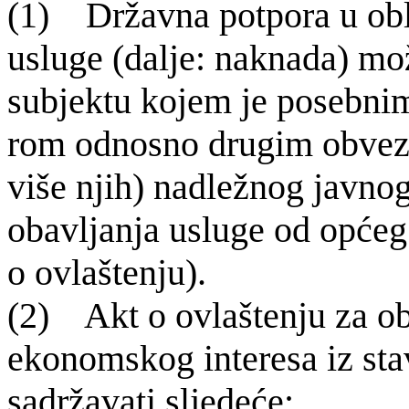
(1) Dr
žavna potpora u ob
usluge (dalje: naknada) mo
subjektu kojem je posebni
rom odnosno drugim obvezu
više njih) nadležnog javnog
obavlja­nja usluge od općeg
o ovlaštenju).
(2) Akt o ovla
štenju za o
ekonom­skog interesa iz st
sadržavati sljedeće: