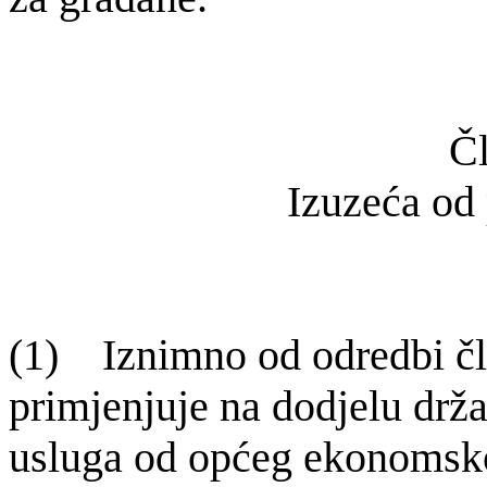
Čl
Izuzeća od
(1) Iznimno od odredbi
č
primjenjuje na dodjelu drž
usluga od općeg ekonomsko