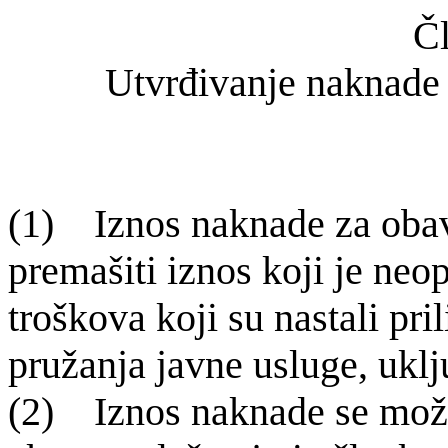
Čl
Utvrđivanje naknade 
(1) Iznos naknade za obav
prema­
šiti iznos koji je ne
troškova koji su nastali pr
pružanja javne usluge, ukl
(2) Iznos naknade se mo
ž