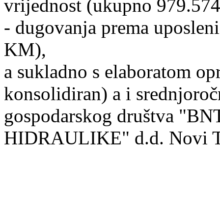
vrijednost (ukupno 979.57
- dugovanja prema uposlen
KM),
a sukladno s elaboratom op
konsolidiran) a i srednjoro
gospodarskog društva "
HIDRAULIKE" d.d. Novi T