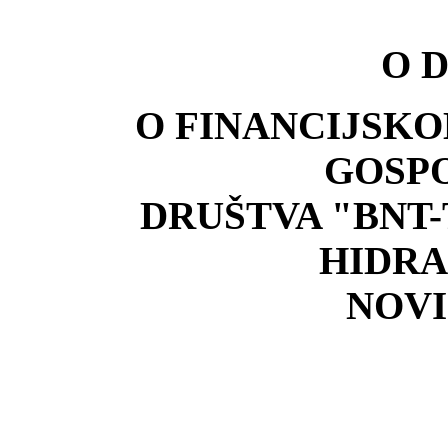
O D
O FINANCIJSK
GOSP
DRU
ŠTVA "BNT
HIDRA
NOVI