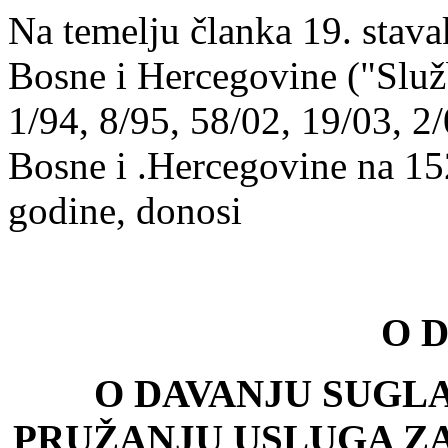
Na temelju članka 19. stava
Bosne i Hercegovine ("Služ
1/94, 8/95, 58/02, 19/03, 2/
Bosne i .Hercegovine na 152
godine, donosi
O D
O DAVANJU SUGL
PRU
ŽANJU USLUGA ZA