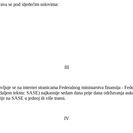
rava se pod sljedećim uslovima:
III
vljuje se na internet stranicama Federalnog ministarstva finansija - Fede
u daljem tekstu: SASE) najkasnije sedam dana prije dana održavanja aukc
ije na SASE u jednoj ili više transi.
IV