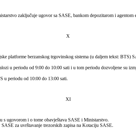
nistarstvo zaključuje ugovor sa SASE, bankom depozitarom i agentom emi
X
cijske platforme berzanskog trgovinskog sistema (u daljem tekst: BTS) 
ozi u periodu od 9:00 do 10:00 sati i u tom periodu dozvoljene su izm
S u periodu od 10:00 do 13:00 sati.
XI
du s ugovorom i o tome obavještava SASE i Ministarstvo.
jev SASE za uvrštavanje trezorskih zapisa na Kotaciju SASE.