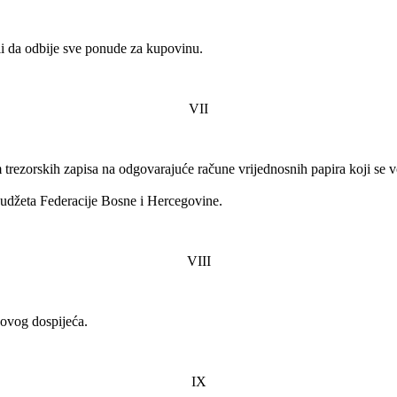
ili da odbije sve ponude za kupovinu.
VII
 trezorskih zapisa na odgovarajuće račune vrijednosnih papira koji se 
 Budžeta Federacije Bosne i Hercegovine.
VIII
hovog dospijeća.
IX