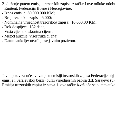
Zaduženje putem emisije trezorskih zapisa iz tačke I ove odluke odob
- Emitent: Federacija Bosne i Hercegovine;
- Iznos emisije: 60.000.000 KM;
- Broj trezorskih zapisa: 6.000;
- Nominalna vrijednost trezorskog zapisa: 10.000,00 KM;
- Rok dospijeća: 182 dana;
- Vrsta cijene: diskontna cijena;
- Metod aukcije: višestruka cijena;
- Datum aukcije: utvrđuje se javnim pozivom.
Javni poziv za učestvovanje u emisiji trezorskih zapisa Federacije obja
emisije i Sarajevskoj berzi -burzi vrijednosnih papira d.d. Sarajevo (
Emisija trezorskih zapisa iz stava 1. ove tačke izvršit će se putem aukc