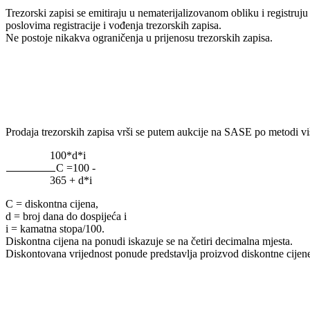
Trezorski zapisi se emitiraju u nematerijalizovanom obliku i registru
poslovima registracije i vođenja trezorskih zapisa.
Ne postoje nikakva ograničenja u prijenosu trezorskih zapisa.
Prodaja trezorskih zapisa vrši se putem aukcije na SASE po metodi viš
100*d*i
C =100 -
365 + d*i
C = diskontna cijena,
d = broj dana do dospijeća i
i = kamatna stopa/100.
Diskontna cijena na ponudi iskazuje se na četiri decimalna mjesta.
Diskontovana vrijednost ponude predstavlja proizvod diskontne cijene 