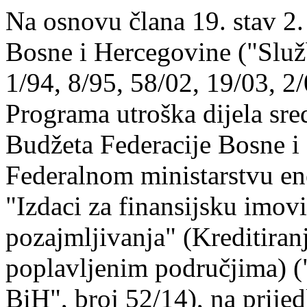
Na osnovu člana 19. stav 2.
Bosne i Hercegovine ("Služ
1/94, 8/95, 58/02, 19/03, 2/0
Programa utroška dijela sre
Budžeta Federacije Bosne i
Federalnom ministarstvu ener
"Izdaci za finansijsku imov
pozajmljivanja" (Kreditira
poplavljenim područjima) (
BiH", broj 52/14), na prijed