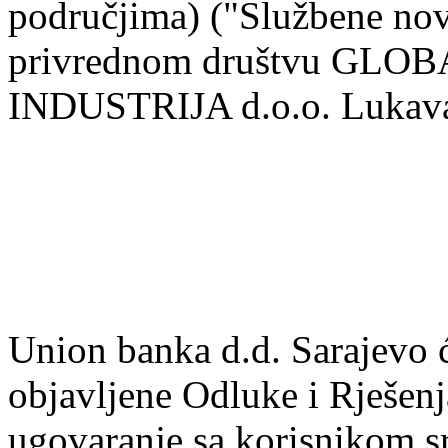
područjima) ("Službene nov
privrednom društvu GLO
INDUSTRIJA d.o.o. Lukava
Union banka d.d. Sarajevo 
objavljene Odluke i Rješenja
ugovaranje sa korisnikom s