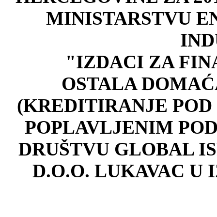
MINISTARSTVU EN
IND
"IZDACI ZA FI
OSTALA DOMA
Ć
(KREDITIRANJE POD
POPLAVLJENIM PO
DRU
ŠTVU GLOBAL I
D.O.O. LUKAVAC U I