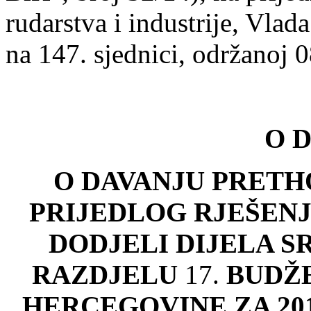
rudarstva i industrije, Vla
na 147. sjednici, održanoj 
O D
O DAVANJU PRETH
PRIJEDLOG RJE
ŠENJ
DODJELI DIJELA S
RAZDJELU
17.
BUD
Ž
HERCEGOVINE ZA 20