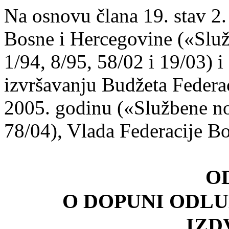
Na osnovu člana 19. stav 2.
Bosne i Hercegovine («Služ
1/94, 8/95, 58/02 i 19/03) i
izvršavanju Budžeta Federa
2005. godinu («Službene no
78/04), Vlada Federacije B
O
O DOPUNI ODL
IZD